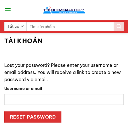
Skip
to
content
Search
for:
TÀI KHOẢN
Lost your password? Please enter your username or
email address. You will receive a link to create a new
password via email.
Username or email
RESET PASSWORD