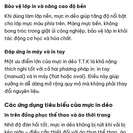
Bảo vệ lớp in và nâng cao độ bền
Khi dùng làm lớp nền, mực in dẻo giúp tăng độ nổi bật
cho lớp mực màu phía trên. Màng mực bền, không
bong tróc trong giặt ủi công nghiệp, bảo vệ lớp in khỏi
tác động cơ học và hóa chất.
Đáp ứng in máy và in tay
Một ưu điểm lớn của mực in dẻo T.T.K là khả năng
thích nghi tốt với cả hai phương pháp in: in tay
(manual) và in máy (flat hoặc oval). Điều này giúp
xưởng in dễ dàng mở rộng quy mô mà không phải thay
đổi nguyên liệu.
Các ứng dụng tiêu biểu của mực in dẻo
In trên đồng phục thể thao và áo thời trang
Nhờ độ đàn hồi tốt, mực in dẻo không bị nứt khi vải bị
kéo giãn – điều cần thiết đối với áo thun thể thao, áo