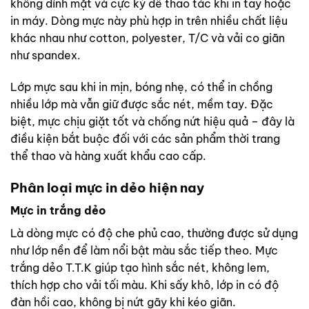
không dính mặt và cực kỳ dễ thao tác khi in tay hoặc
in máy. Dòng mực này phù hợp in trên nhiều chất liệu
khác nhau như cotton, polyester, T/C và vải co giãn
như spandex.
Lớp mực sau khi in mịn, bóng nhẹ, có thể in chồng
nhiều lớp mà vẫn giữ được sắc nét, mềm tay. Đặc
biệt, mực chịu giặt tốt và chống nứt hiệu quả – đây là
điều kiện bắt buộc đối với các sản phẩm thời trang
thể thao và hàng xuất khẩu cao cấp.
Phân loại mực in dẻo hiện nay
Mực in trắng dẻo
Là dòng mực có độ che phủ cao, thường được sử dụng
như lớp nền để làm nổi bật màu sắc tiếp theo. Mực
trắng dẻo T.T.K giúp tạo hình sắc nét, không lem,
thích hợp cho vải tối màu. Khi sấy khô, lớp in có độ
đàn hồi cao, không bị nứt gãy khi kéo giãn.