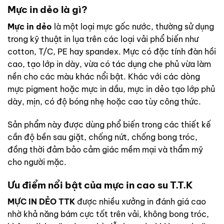
Mực in dẻo là gì?
Mực in dẻo
là một loại mực gốc nước, thường sử dụng
trong kỹ thuật in lụa trên các loại vải phổ biến như
cotton, T/C, PE hay spandex. Mực có đặc tính đàn hồi
cao, tạo lớp in dày, vừa có tác dụng che phủ vừa làm
nền cho các màu khác nổi bật. Khác với các dòng
mực pigment hoặc mực in dầu, mực in dẻo tạo lớp phủ
dày, mịn, có độ bóng nhẹ hoặc cao tùy công thức.
Sản phẩm này được dùng phổ biến trong các thiết kế
cần độ bền sau giặt, chống nứt, chống bong tróc,
đồng thời đảm bảo cảm giác mềm mại và thẩm mỹ
cho người mặc.
Ưu điểm nổi bật của mực in cao su T.T.K
MỰC IN DẺO TTK
được nhiều xưởng in đánh giá cao
nhờ khả năng bám cực tốt trên vải, không bong tróc,