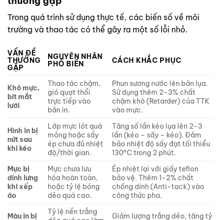
thường gặp
Trong quá trình sử dụng thực tế, các biến số về môi
trường và thao tác có thể gây ra một số lỗi nhỏ.
VẤN ĐỀ
NGUYÊN NHÂN
THƯỜNG
CÁCH KHẮC PHỤC
PHỔ BIẾN
GẶP
Thao tác chậm,
Phun sương nước lên bản lụa.
Khô mực,
gió quạt thổi
Sử dụng thêm 2-3% chất
bít mắt
trực tiếp vào
chậm khô (Retarder) của TTK
lưới
bản in.
vào mực.
Lớp mực lót quá
Tăng số lần kéo lụa lên 2-3
Hình in bị
mỏng hoặc sấy
lần (kéo – sấy – kéo). Đảm
nứt sau
ép chưa đủ nhiệt
bảo nhiệt độ sấy đạt tối thiểu
khi kéo
độ/thời gian.
130°C trong 2 phút.
Mực bị
Mực chưa lưu
Ép nhiệt lại với giấy teflon
dính lưng
hóa hoàn toàn,
bảo vệ. Thêm 1-2% chất
khi xếp
hoặc tỷ lệ bóng
chống dính (Anti-tack) vào
áo
dẻo quá cao.
công thức pha.
Tỷ lệ nền trắng
Màu in bị
Giảm lượng trắng dẻo, tăng tỷ