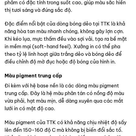
phẩm có đặc tính trong suốt cao, giúp màu sắc hiển
thị tươi sáng và đúng sắc độ.
Đặc điểm nổi bật của dòng bóng dẻo tại TTK là khả
năng hòa tan màu nhanh chóng, không gây lợn cợn.
Khi kéo lụa, mực thấm đều vào sợi vải, tạo ra bề mặt
in mềm mại (soft-hand feel). Xưởng in có thể pha
theo tỷ lệ linh hoạt giữa trắng dẻo và bóng dẻo để
điều chỉnh độ mờ đục hoặc độ bóng của hình in.
Màu pigment trung cấp
Đi kèm với hệ base nền là các dòng màu pigment
trung cấp. Đây là hệ màu phân tán có nồng độ màu
vừa phải, hạt màu mịn, dễ dàng xuyên qua các mắt
lưới in có mật độ cao.
Màu pigment của TTK có khả năng chịu nhiệt độ sấy
lên đến 150-160 độ C mà không bị biến đổi sắc tố.