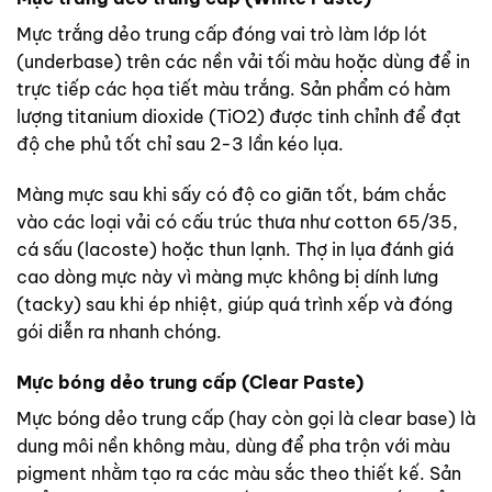
Mực trắng dẻo trung cấp đóng vai trò làm lớp lót
(underbase) trên các nền vải tối màu hoặc dùng để in
trực tiếp các họa tiết màu trắng. Sản phẩm có hàm
lượng titanium dioxide (TiO2) được tinh chỉnh để đạt
độ che phủ tốt chỉ sau 2-3 lần kéo lụa.
Màng mực sau khi sấy có độ co giãn tốt, bám chắc
vào các loại vải có cấu trúc thưa như cotton 65/35,
cá sấu (lacoste) hoặc thun lạnh. Thợ in lụa đánh giá
cao dòng mực này vì màng mực không bị dính lưng
(tacky) sau khi ép nhiệt, giúp quá trình xếp và đóng
gói diễn ra nhanh chóng.
Mực bóng dẻo trung cấp (Clear Paste)
Mực bóng dẻo trung cấp (hay còn gọi là clear base) là
dung môi nền không màu, dùng để pha trộn với màu
pigment nhằm tạo ra các màu sắc theo thiết kế. Sản