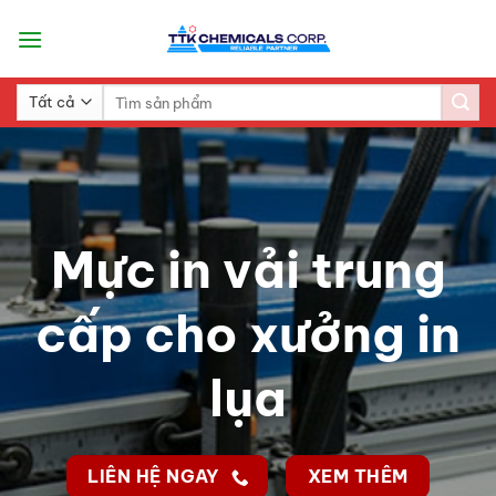
Skip
to
content
Search
for:
Mực in vải trung
cấp cho xưởng in
lụa
LIÊN HỆ NGAY
XEM THÊM