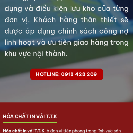
dụng và điều kiện lưu kho của từng
đơn vị. Khách hàng thân thiết sẽ
được áp dụng chính sách công nợ
linh hoạt và ưu tiên giao hàng trong
khu vực nội thành.
HOTLINE: 0918 428 209
HÓA CHẤT IN VẢI T.T.K
Hóa chất in vải T.T.K
là đơn vị tiên phong trong lĩnh vực sản