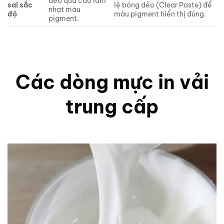
dẻo quá cao làm
sai sắc
lệ bóng dẻo (Clear Paste) để
nhạt màu
độ
màu pigment hiển thị đúng.
pigment.
Các dòng mực in vải
trung cấp