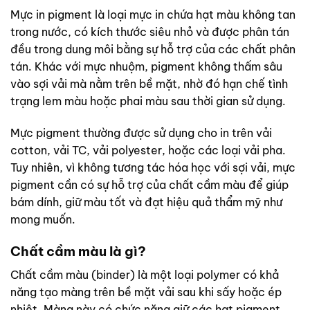
Mực in pigment là loại mực in chứa hạt màu không tan
trong nước, có kích thước siêu nhỏ và được phân tán
đều trong dung môi bằng sự hỗ trợ của các chất phân
tán. Khác với mực nhuộm, pigment không thấm sâu
vào sợi vải mà nằm trên bề mặt, nhờ đó hạn chế tình
trạng lem màu hoặc phai màu sau thời gian sử dụng.
Mực pigment thường được sử dụng cho in trên vải
cotton, vải TC, vải polyester, hoặc các loại vải pha.
Tuy nhiên, vì không tương tác hóa học với sợi vải, mực
pigment cần có sự hỗ trợ của chất cầm màu để giúp
bám dính, giữ màu tốt và đạt hiệu quả thẩm mỹ như
mong muốn.
Chất cầm màu là gì?
Chất cầm màu (binder) là một loại polymer có khả
năng tạo màng trên bề mặt vải sau khi sấy hoặc ép
nhiệt. Màng này có chức năng giữ các hạt pigment