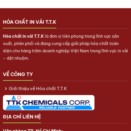
HÓA CHẤT IN VẢI T.T.K
Hóa chất in vải T.T.K
là đơn vị tiên phong trong lĩnh vực sản
xuất, phân phối và đang cung cấp giải pháp hóa chất toàn
diện cho hàng trăm doanh nghiệp Việt Nam trong lĩnh vực in vải
– dệt nhuộm.
VỀ CÔNG TY
Giới thiệu về Hóa chất T.T.K
ĐỊA CHỈ LIÊN HỆ
Văn phòng TP. Hồ Chí Minh: