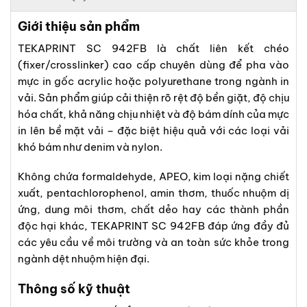
Giới thiệu sản phẩm
TEKAPRINT SC 942FB là chất liên kết chéo
(fixer/crosslinker) cao cấp chuyên dùng để pha vào
mực in gốc acrylic hoặc polyurethane trong ngành in
vải. Sản phẩm giúp cải thiện rõ rệt độ bền giặt, độ chịu
hóa chất, khả năng chịu nhiệt và độ bám dính của mực
in lên bề mặt vải – đặc biệt hiệu quả với các loại vải
khó bám như denim và nylon.
Không chứa formaldehyde, APEO, kim loại nặng chiết
xuất, pentachlorophenol, amin thơm, thuốc nhuộm dị
ứng, dung môi thơm, chất dẻo hay các thành phần
độc hại khác, TEKAPRINT SC 942FB đáp ứng đầy đủ
các yêu cầu về môi trường và an toàn sức khỏe trong
ngành dệt nhuộm hiện đại.
Thông số kỹ thuật