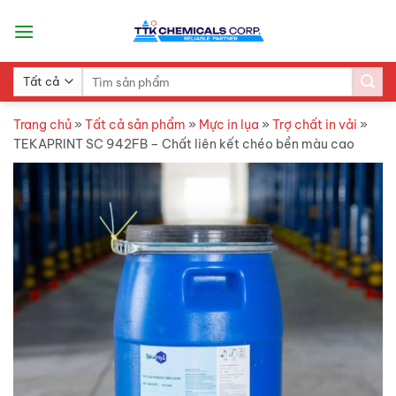
Skip
to
content
Search
for:
Trang chủ
»
Tất cả sản phẩm
»
Mực in lụa
»
Trợ chất in vải
»
TEKAPRINT SC 942FB – Chất liên kết chéo bền màu cao