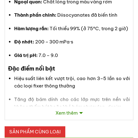
Ngoại quan:
Chất lỏng trong màu vàng rơm
Thành phần chính:
Diisocyanates đã biến tính
Hàm lượng rắn:
Tối thiểu 99% (ở 75°C, trong 2 giờ)
Độ nhớt:
200 – 300 mPa·s
Giá trị pH:
7.0 – 9.0
Đặc điểm nổi bật
Hiệu suất liên kết vượt trội, cao hơn 3–5 lần so với
các loại fixer thông thường
Tăng độ bám dính cho các lớp mực trên nền vải
không thấm hút hoặc khó bám như nylon, denim
Xem thêm
Nâng cao độ bền giặt, kháng hóa chất, giảm hiện
tượng dính bề mặt
SẢN PHẨM CÙNG LOẠI