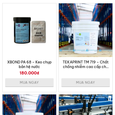
Giúp mực in chịu nhiệt tốt hơn khi gia nhiệt hoặc sấy
sau in
Không gây ảnh hưởng đến độ mềm của màng in, an
toàn cho người sử dụng và môi trường
Ứng dụng tiêu biểu
TEKAPRINT SC 942FB được sử dụng như chất liên kết
chéo cho:
XBOND PA 68 – Keo chụp
TEKAPRINT TM 719 – Chất
Mực in gốc nước (PA hoặc PU)
bản hệ nước
chống nhiễm cao cấp cho
in vải
180.000
₫
Các công thức coating, in phủ yêu cầu độ bền cao
MUA NGAY
MUA NGAY
In trên các loại vải khó bám như nylon, jeans,
polyester phủ
Sản phẩm có thể dùng trong in tay, in máy phẳng, in
trục, hoặc các quy trình coating trên vải dệt kỹ thuật.