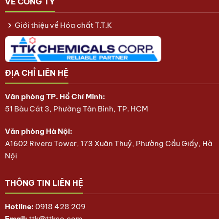
VỀ CÔNG TY
Giới thiệu về Hóa chất T.T.K
ĐỊA CHỈ LIÊN HỆ
Văn phòng TP. Hồ Chí Minh:
51 Bàu Cát 3, Phường Tân Bình, TP. HCM
Văn phòng Hà Nội:
A1602 Rivera Tower, 173 Xuân Thuỷ, Phường Cầu Giấy, Hà
Nội
THÔNG TIN LIÊN HỆ
Hotline:
0918 428 209
Email:
ttk@ttkco.com