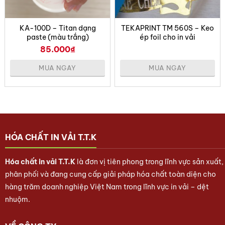
Bảo quản:
KA-100D – Titan dạng
TEKAPRINT TM 560S – Keo
Đóng kín sau khi sử dụng
paste (màu trắng)
ép foil cho in vải
85.000
₫
Lưu trữ trong điều kiện khô mát, nhiệt độ từ
5°C – 30°C
MUA NGAY
MUA NGAY
Tránh ánh nắng trực tiếp và các nguồn
nhiệt
TEKAPRINT SC 942FB là giải pháp tối ưu giúp tăng
cường độ bền màu và độ bám dính cho các dòng mực
HÓA CHẤT IN VẢI T.T.K
in gốc nước. Sản phẩm phù hợp với mọi xưởng in mong
muốn cải thiện chất lượng mực in, đặc biệt trên các
Hóa chất in vải T.T.K
là đơn vị tiên phong trong lĩnh vực sản xuất,
nền vải kỹ thuật khó xử lý. Hãy liên hệ Hóa chất T.T.K
phân phối và đang cung cấp giải pháp hóa chất toàn diện cho
để được tư vấn kỹ thuật và nhận mẫu thử cho quy trình
hàng trăm doanh nghiệp Việt Nam trong lĩnh vực in vải – dệt
in thực tế.
nhuộm.