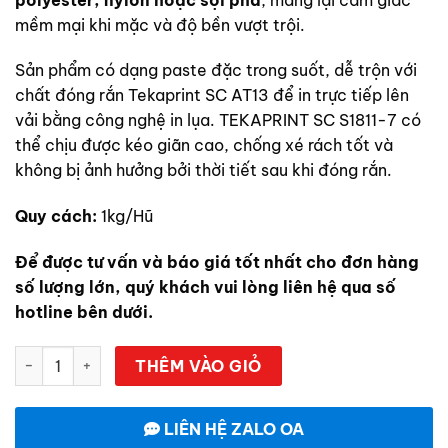
mềm mại khi mặc và độ bền vượt trội.
Sản phẩm có dạng paste đặc trong suốt, dễ trộn với
chất đóng rắn Tekaprint SC AT13 để in trực tiếp lên
vải bằng công nghệ in lụa. TEKAPRINT SC S1811-7 có
thể chịu được kéo giãn cao, chống xé rách tốt và
không bị ảnh hưởng bởi thời tiết sau khi đóng rắn.
Quy cách:
1kg/Hũ
Để được tư vấn và báo giá tốt nhất cho đơn hàng
số lượng lớn, quý khách vui lòng liên hệ qua số
hotline bên dưới.
TEKAPRINT SC S1811-7 – Mực silicone lót, siêu bám, đàn hồi q
THÊM VÀO GIỎ
LIÊN HỆ ZALO OA