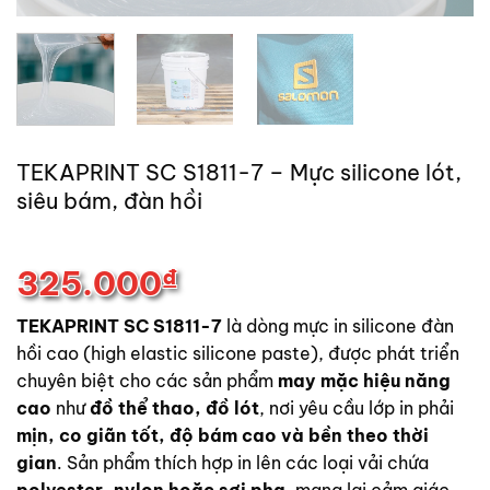
TEKAPRINT SC S1811-7 – Mực silicone lót,
siêu bám, đàn hồi
325.000
₫
TEKAPRINT SC S1811-7
là dòng mực in silicone đàn
hồi cao (high elastic silicone paste), được phát triển
chuyên biệt cho các sản phẩm
may mặc hiệu năng
cao
như
đồ thể thao, đồ lót
, nơi yêu cầu lớp in phải
mịn, co giãn tốt, độ bám cao và bền theo thời
gian
. Sản phẩm thích hợp in lên các loại vải chứa
polyester, nylon hoặc sợi pha
, mang lại cảm giác