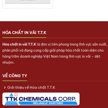
In silicone lên các loại vải chứa
polyester, nylon,
spandex
dùng trong đồ thể thao, đồ lót, legging
Làm lớp nền (base printing) hoặc in hoàn thiện co
giãn trên các dòng sản phẩm cao cấp
HÓA CHẤT IN VẢI T.T.K
Hướng dẫn sử dụng
Hóa chất in vải T.T.K
là đơn vị tiên phong trong lĩnh vực sản xuất,
Pha đều
TEKAPRINT SC S1811-7
với 2 – 3%
phân phối và đang cung cấp giải pháp hóa chất toàn diện cho
crosslinker Tekaprint SC AT13
hàng trăm doanh nghiệp Việt Nam trong lĩnh vực in vải – dệt
nhuộm.
In trực tiếp sau khi trộn, thời gian thao tác tốt nhất
trong vòng 4 giờ
VỀ CÔNG TY
Nhiệt độ môi trường và tỷ lệ đóng rắn ảnh hưởng
Giới thiệu về Hóa chất T.T.K
đến thời gian đóng rắn – cần kiểm tra trước khi in số
lượng lớn
Không nên pha trộn với các hệ keo khác có chất