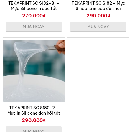
TEKAPRINT SC S182-B1 –
TEKAPRINT SC S182 – Mực
Mực Silicone in cao tốt
Silicone in cao đàn hồi
Độ nhớt
: 450.000 – 600.000 cps (Brookfield RVT
270.000
₫
290.000
₫
[7/0.5 rpm], 25°C)
MUA NGAY
MUA NGAY
pH
: Không áp dụng
Tỷ trọng
: 1.05 – 1.15 g/cm³
Độ cứng (Shore A)
: 15 ± 2
Độ bền kéo
: ≥ 8.0 MPa
Độ giãn dài
: ≥ 800%
Độ bền xé
: ≥ 10.0 kN/m
TEKAPRINT SC S180-2 –
Thời gian sử dụng sau pha
: 4 giờ
Mực in Silicone đàn hồi tốt
290.000
₫
Ứng dụng điển hình
Công dụng chính
MUA NGAY