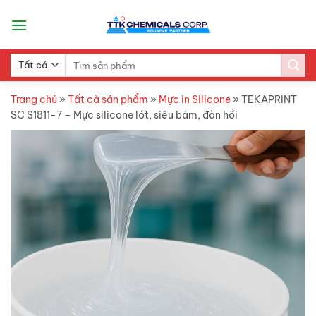
Skip
to
content
Search
for:
Trang chủ
»
Tất cả sản phẩm
»
Mực in Silicone
»
TEKAPRINT
SC S1811-7 – Mực silicone lót, siêu bám, đàn hồi