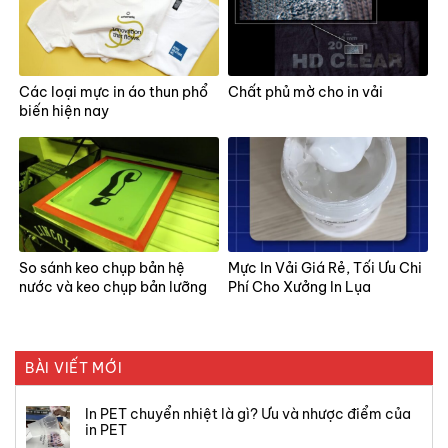
Các loại mực in áo thun phổ
Chất phủ mờ cho in vải
biến hiện nay
So sánh keo chụp bản hệ
Mực In Vải Giá Rẻ, Tối Ưu Chi
nước và keo chụp bản lưỡng
Phí Cho Xưởng In Lụa
hệ
BÀI VIẾT MỚI
In PET chuyển nhiệt là gì? Ưu và nhược điểm của
in PET