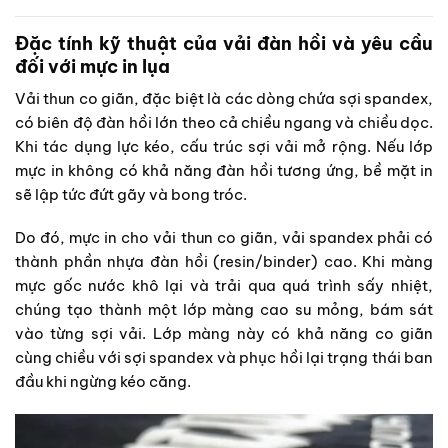
Đặc tính kỹ thuật của vải đàn hồi và yêu cầu
đối với mực in lụa
Vải thun co giãn, đặc biệt là các dòng chứa sợi spandex,
có biên độ đàn hồi lớn theo cả chiều ngang và chiều dọc.
Khi tác dụng lực kéo, cấu trúc sợi vải mở rộng. Nếu lớp
mực in không có khả năng đàn hồi tương ứng, bề mặt in
sẽ lập tức đứt gãy và bong tróc.
Do đó, mực in cho vải thun co giãn, vải spandex phải có
thành phần nhựa đàn hồi (resin/binder) cao. Khi màng
mực gốc nước khô lại và trải qua quá trình sấy nhiệt,
chúng tạo thành một lớp màng cao su mỏng, bám sát
vào từng sợi vải. Lớp màng này có khả năng co giãn
cùng chiều với sợi spandex và phục hồi lại trạng thái ban
đầu khi ngừng kéo căng.