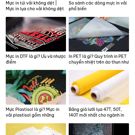
Mực in túi vải không dệt |
So sánh các dòng mực in vải
Mực in lụa cho vải không dệt
phổ biến
Mực in DTF là gì? Ưu và nhược
In PET là gì? Quy trình in PET
điểm
chuyển nhiệt trên áo thun như
thế nào?
Mực Plastisol là gì? Mực in
Bảng giá lưới lụa 47T, 50T,
vải plastisol gồm những
140T mới nhất cho ngành in
thành phần nào?