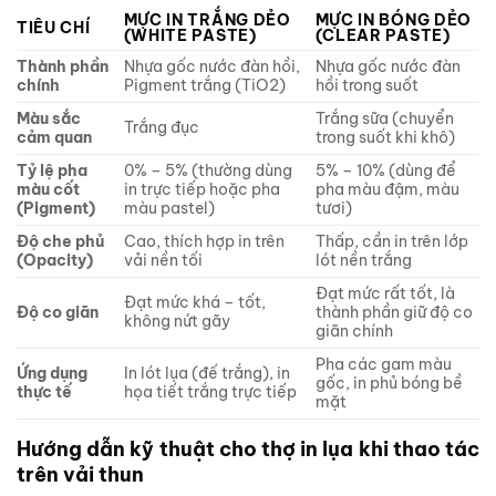
MỰC IN TRẮNG DẺO
MỰC IN BÓNG DẺO
TIÊU CHÍ
(WHITE PASTE)
(CLEAR PASTE)
Thành phần
Nhựa gốc nước đàn hồi,
Nhựa gốc nước đàn
chính
Pigment trắng (TiO2)
hồi trong suốt
Màu sắc
Trắng sữa (chuyển
Trắng đục
cảm quan
trong suốt khi khô)
Tỷ lệ pha
0% – 5% (thường dùng
5% – 10% (dùng để
màu cốt
in trực tiếp hoặc pha
pha màu đậm, màu
(Pigment)
màu pastel)
tươi)
Độ che phủ
Cao, thích hợp in trên
Thấp, cần in trên lớp
(Opacity)
vải nền tối
lót nền trắng
Đạt mức rất tốt, là
Đạt mức khá – tốt,
Độ co giãn
thành phần giữ độ co
không nứt gãy
giãn chính
Pha các gam màu
Ứng dụng
In lót lụa (đế trắng), in
gốc, in phủ bóng bề
thực tế
họa tiết trắng trực tiếp
mặt
Hướng dẫn kỹ thuật cho thợ in lụa khi thao tác
trên vải thun