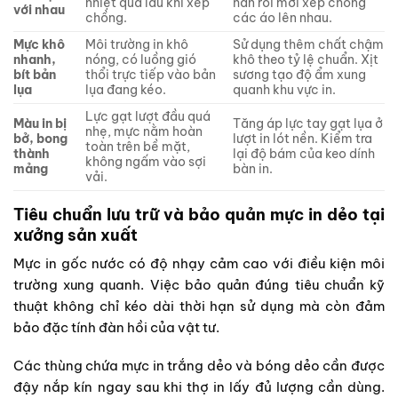
nhiệt quá lâu khi xếp
hẳn rồi mới xếp chồng
với nhau
chồng.
các áo lên nhau.
Mực khô
Môi trường in khô
Sử dụng thêm chất chậm
nhanh,
nóng, có luồng gió
khô theo tỷ lệ chuẩn. Xịt
bít bản
thổi trực tiếp vào bản
sương tạo độ ẩm xung
lụa
lụa đang kéo.
quanh khu vực in.
Lực gạt lượt đầu quá
Màu in bị
Tăng áp lực tay gạt lụa ở
nhẹ, mực nằm hoàn
bở, bong
lượt in lót nền. Kiểm tra
toàn trên bề mặt,
thành
lại độ bám của keo dính
không ngấm vào sợi
mảng
bàn in.
vải.
Tiêu chuẩn lưu trữ và bảo quản mực in dẻo tại
xưởng sản xuất
Mực in gốc nước có độ nhạy cảm cao với điều kiện môi
trường xung quanh. Việc bảo quản đúng tiêu chuẩn kỹ
thuật không chỉ kéo dài thời hạn sử dụng mà còn đảm
bảo đặc tính đàn hồi của vật tư.
Các thùng chứa mực in trắng dẻo và bóng dẻo cần được
đậy nắp kín ngay sau khi thợ in lấy đủ lượng cần dùng.