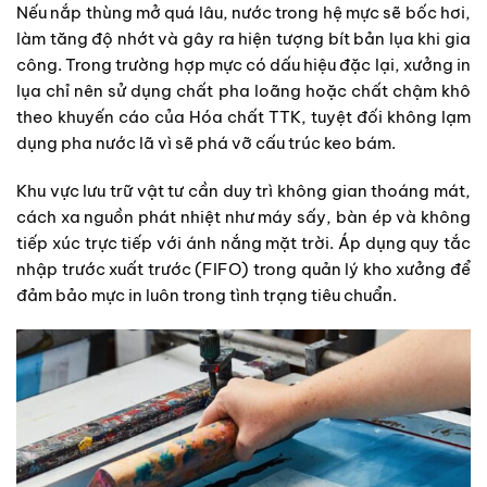
Nếu nắp thùng mở quá lâu, nước trong hệ mực sẽ bốc hơi,
làm tăng độ nhớt và gây ra hiện tượng bít bản lụa khi gia
công. Trong trường hợp mực có dấu hiệu đặc lại, xưởng in
lụa chỉ nên sử dụng chất pha loãng hoặc chất chậm khô
theo khuyến cáo của Hóa chất TTK, tuyệt đối không lạm
dụng pha nước lã vì sẽ phá vỡ cấu trúc keo bám.
Khu vực lưu trữ vật tư cần duy trì không gian thoáng mát,
cách xa nguồn phát nhiệt như máy sấy, bàn ép và không
tiếp xúc trực tiếp với ánh nắng mặt trời. Áp dụng quy tắc
nhập trước xuất trước (FIFO) trong quản lý kho xưởng để
đảm bảo mực in luôn trong tình trạng tiêu chuẩn.