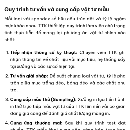
Quy trình tư vấn và cung cấp vật tư mẫu
Mỗi loại vải spandex sở hữu cấu trúc dệt và tỷ lệ ngậm
mực khác nhau. TTK thiết lập quy trình làm việc chú trọng
tính thực tiễn để mang lại phương án vật tư chính xác
nhất:
Tiếp nhận thông số kỹ thuật:
Chuyên viên TTK ghi
nhận thông tin về chất liệu vải mục tiêu, hệ thống sấy
tại xưởng và các sự cố hiện tại.
Tư vấn giải pháp:
Đề xuất chủng loại vật tư, tỷ lệ pha
trộn giữa mực trắng dẻo, bóng dẻo và các chất phụ
trợ.
Cung cấp mẫu thử (Sampling):
Xưởng in lụa tiến hành
in thử trực tiếp mẫu vật tư của TTK lên nền vải co giãn
đang gia công để đánh giá chất lượng màng in.
Cung ứng thương mại:
Sau khi quy trình test đạt
chuẩn, TTK triển khai cung cấp hàng hóa theo hợp