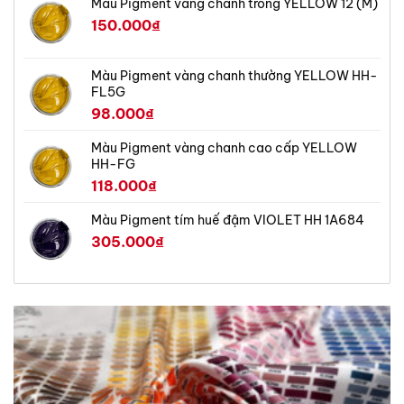
Màu Pigment vàng chanh trong YELLOW 12 (M)
150.000
₫
Màu Pigment vàng chanh thường YELLOW HH-
FL5G
98.000
₫
Màu Pigment vàng chanh cao cấp YELLOW
HH-FG
118.000
₫
Màu Pigment tím huế đậm VIOLET HH 1A684
305.000
₫