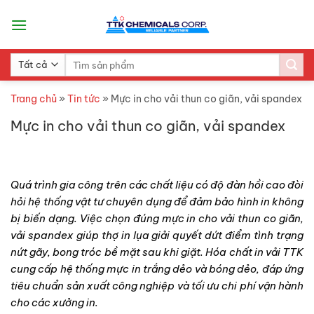
Skip
to
content
Search
for:
Trang chủ
»
Tin tức
»
Mực in cho vải thun co giãn, vải spandex
Mực in cho vải thun co giãn, vải spandex
Quá trình gia công trên các chất liệu có độ đàn hồi cao đòi
hỏi hệ thống vật tư chuyên dụng để đảm bảo hình in không
bị biến dạng. Việc chọn đúng mực in cho vải thun co giãn,
vải spandex giúp thợ in lụa giải quyết dứt điểm tình trạng
nứt gãy, bong tróc bề mặt sau khi giặt. Hóa chất in vải TTK
cung cấp hệ thống mực in trắng dẻo và bóng dẻo, đáp ứng
tiêu chuẩn sản xuất công nghiệp và tối ưu chi phí vận hành
cho các xưởng in.