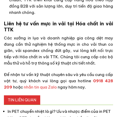
đồng B2B với sản lượng lớn, duy trì tiến độ giao hàng
nhanh chóng.
Liên hệ tư vấn mực in vải tại Hóa chất in vải
TTK
Các xưởng in lụa và doanh nghiệp gia công dệt may
đang cần thử nghiệm hệ thống mực in cho vải thun co
giãn, vải spandex chống đứt gãy, vui lòng kết nối trực
tiếp với Hóa chất in vải TTK. Chúng tôi cung cấp các bộ
mẫu thử và hỗ trợ thông số kỹ thuật chi tiết nhất.
Để nhận tư vấn kỹ thuật chuyên sâu và yêu cầu cung cấp
vật tư, quý khách vui lòng gọi qua hotline
0918 428
209
hoặc
nhắn tin qua Zalo
ngay hôm nay.
TIN LIÊN QUAN
In PET chuyển nhiệt là gì? Ưu và nhược điểm của in PET