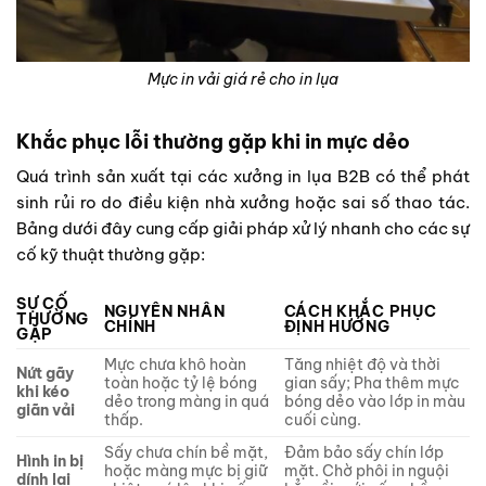
Mực in vải giá rẻ cho in lụa
Khắc phục lỗi thường gặp khi in mực dẻo
Quá trình sản xuất tại các xưởng in lụa B2B có thể phát
sinh rủi ro do điều kiện nhà xưởng hoặc sai số thao tác.
Bảng dưới đây cung cấp giải pháp xử lý nhanh cho các sự
cố kỹ thuật thường gặp:
SỰ CỐ
NGUYÊN NHÂN
CÁCH KHẮC PHỤC
THƯỜNG
CHÍNH
ĐỊNH HƯỚNG
GẶP
Mực chưa khô hoàn
Tăng nhiệt độ và thời
Nứt gãy
toàn hoặc tỷ lệ bóng
gian sấy; Pha thêm mực
khi kéo
dẻo trong màng in quá
bóng dẻo vào lớp in màu
giãn vải
thấp.
cuối cùng.
Sấy chưa chín bề mặt,
Đảm bảo sấy chín lớp
Hình in bị
hoặc màng mực bị giữ
mặt. Chờ phôi in nguội
dính lại