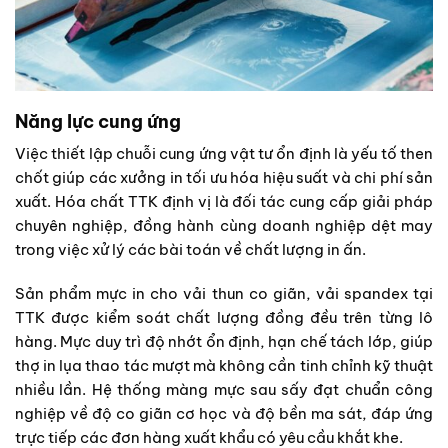
Năng lực cung ứng
Việc thiết lập chuỗi cung ứng vật tư ổn định là yếu tố then
chốt giúp các xưởng in tối ưu hóa hiệu suất và chi phí sản
xuất. Hóa chất TTK định vị là đối tác cung cấp giải pháp
chuyên nghiệp, đồng hành cùng doanh nghiệp dệt may
trong việc xử lý các bài toán về chất lượng in ấn.
Sản phẩm mực in cho vải thun co giãn, vải spandex tại
TTK được kiểm soát chất lượng đồng đều trên từng lô
hàng. Mực duy trì độ nhớt ổn định, hạn chế tách lớp, giúp
thợ in lụa thao tác mượt mà không cần tinh chỉnh kỹ thuật
nhiều lần. Hệ thống màng mực sau sấy đạt chuẩn công
nghiệp về độ co giãn cơ học và độ bền ma sát, đáp ứng
trực tiếp các đơn hàng xuất khẩu có yêu cầu khắt khe.