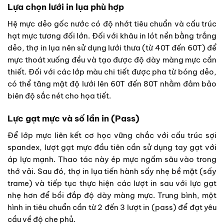
Lựa chọn lưới in lụa phù hợp
Hệ mực dẻo gốc nước có độ nhớt tiêu chuẩn và cấu trúc
hạt mực tương đối lớn. Đối với khâu in lót nền bằng trắng
dẻo, thợ in lụa nên sử dụng lưới thưa (từ 40T đến 60T) để
mực thoát xuống đều và tạo được độ dày màng mực cần
thiết. Đối với các lớp màu chi tiết được pha từ bóng dẻo,
có thể tăng mật độ lưới lên 60T đến 80T nhằm đảm bảo
biên độ sắc nét cho họa tiết.
Lực gạt mực và số lần in (Pass)
Để lớp mực liên kết cơ học vững chắc với cấu trúc sợi
spandex, lượt gạt mực đầu tiên cần sử dụng tay gạt với
áp lực mạnh. Thao tác này ép mực ngấm sâu vào trong
thớ vải. Sau đó, thợ in lụa tiến hành sấy nhẹ bề mặt (sấy
trame) và tiếp tục thực hiện các lượt in sau với lực gạt
nhẹ hơn để bồi đắp độ dày màng mực. Trung bình, một
hình in tiêu chuẩn cần từ 2 đến 3 lượt in (pass) để đạt yêu
cầu về độ che phủ.