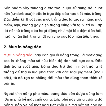
Sản phẩm này thường được thợ in lụa sử dụng để in lót
nền (underbase) hoặc in trực tiếp các họa tiết màu trắng.
Đặc điểm kỹ thuật của mực trắng dẻo là tạo ra màng mực
mềm, mịn, không gây hiện tượng cứng vải tại vị trí in. Lớp
lót nền từ trắng dẻo hoạt động như một lớp đệm đàn hồi,
ngăn chặn tình trạng nứt rạn cho các lớp màu tiếp theo.
2. Mực in bóng dẻo
Mực in bóng dẻo
, hay còn gọi là bóng trong, là một dạng
keo in không màu sở hữu biên độ đàn hồi cực cao. Đặc
tính trong suốt giúp bóng dẻo trở thành môi trường lý
tưởng để thợ in lụa pha trộn với các loại pigment (màu
cốt), từ đó tạo ra những dải màu sắc đúng theo thiết kế
bản in.
Ngoài tính năng pha màu, bóng dẻo còn được dùng làm
lớp in phủ bề mặt cuối cùng. Lớp phủ này tăng cường độ
bóng, bảo vệ bề mặt họa tiết khỏi lực ma sát cơ học và