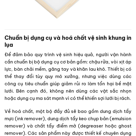
Chuẩn bị dụng cụ và hoá chất vệ sinh khung in
lụa
Để đảm bảo quy trình vệ sinh hiệu quả, người vận hành
cần chuẩn bị bộ dụng cụ cơ bản gồm: chậu rửa, vòi xịt áp
lực, bàn chải mềm, găng tay và khăn lau khô. Thiết bị có
thể thay đổi tùy quy mô xưởng, nhưng việc dùng các
công cụ tiêu chuẩn giúp giảm rủi ro làm tổn hại bề mặt
lưới. Bên cạnh đó, không nên dùng các vật sắc nhọn
hoặc dụng cụ ma sát mạnh vì có thể khiến sợi lưới bị rách.
Về hoá chất, một bộ đầy đủ sẽ bao gồm dung dịch tẩy
mực (ink remover), dung dịch tẩy keo chụp bản (emulsion
remover) và chất tẩy điểm mờ (degreaser hoặc ghost
remover). Các sản phẩm này được thiết kế chuyên dụng