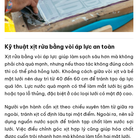
Kỹ thuật xịt rửa bằng vòi áp lực an toàn
Xịt rửa bằng vòi áp lực giúp làm sạch sâu hơn mà không
phải chà quá mạnh, nhưng nếu thao tác không đúng cách
thì có thể phá hỏng lưới. Khoảng cách giữa vòi xịt và bề
mặt lưới nên duy trì từ 40 đến 60 cm để tránh tạo áp lực
quá lớn. Lực nước quá mạnh có thể làm mắt lưới bị giãn
hoặc tạo lỗ thủng, đặc biệt ở các loại lưới có mật độ cao.
Người vận hành cần xịt theo chiều xuyên tâm từ giữa ra
ngoài, tránh xịt cố định lâu tại một điểm. Ngoài ra, nên sử
dụng nguồn nước sạch để tránh tạp chất làm xước sợi
lưới. Việc điều chỉnh góc xịt hợp lý cũng giúp hóa chất
được cuốn trôi nhanh hơn mà không làm tổn hại mặt lưới.