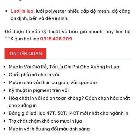
Lưới in lụa
: lưới polyester nhiều cấp độ mesh, độ căng
ổn định, bền và dễ vệ sinh.
Để được tư vấn kỹ thuật và báo giá nhanh, hãy liên hệ
TTK qua hotline
0918 428 209
TIN LIÊN QUAN
Mực In Vải Giá Rẻ, Tối Ưu Chi Phí Cho Xưởng In Lụa
Chất phủ mờ cho in vải
Mực in cho vải thun co giãn, vải spandex
Kỹ thuật in pigment trên vải
Hóa chất in vải có an toàn không? Cách chọn hóa chất
cho xưởng in
Bảng giá lưới lụa 47T, 50T, 140T mới nhất cho ngành in
Trợ chất chậm khô cho mực in lụa
Mực in vải hiệu ứng đổi màu ánh sáng