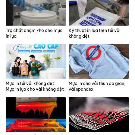
Trợ chất chậm khô cho mực
Kỹ thuật in lụa trên túi vải
in lụa
không dệt
Mực in túi vải không dệt |
Mực in cho vải thun co giãn,
Mực in lụa cho vải không dệt
vải spandex