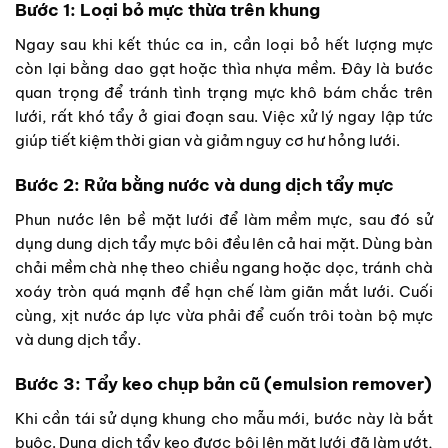
Bước 1: Loại bỏ mực thừa trên khung
Ngay sau khi kết thúc ca in, cần loại bỏ hết lượng mực
còn lại bằng dao gạt hoặc thìa nhựa mềm. Đây là bước
quan trọng để tránh tình trạng mực khô bám chắc trên
lưới, rất khó tẩy ở giai đoạn sau. Việc xử lý ngay lập tức
giúp tiết kiệm thời gian và giảm nguy cơ hư hỏng lưới.
Bước 2: Rửa bằng nước và dung dịch tẩy mực
Phun nước lên bề mặt lưới để làm mềm mực, sau đó sử
dụng dung dịch tẩy mực bôi đều lên cả hai mặt. Dùng bàn
chải mềm chà nhẹ theo chiều ngang hoặc dọc, tránh chà
xoáy tròn quá mạnh để hạn chế làm giãn mắt lưới. Cuối
cùng, xịt nước áp lực vừa phải để cuốn trôi toàn bộ mực
và dung dịch tẩy.
Bước 3: Tẩy keo chụp bản cũ (emulsion remover)
Khi cần tái sử dụng khung cho mẫu mới, bước này là bắt
buộc. Dung dịch tẩy keo được bôi lên mặt lưới đã làm ướt,