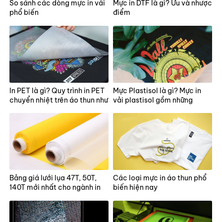
So sánh các dòng mực in vải
Mực in DTF là gì? Ưu và nhược
phổ biến
điểm
In PET là gì? Quy trình in PET
Mực Plastisol là gì? Mực in
chuyển nhiệt trên áo thun như
vải plastisol gồm những
thế nào?
thành phần nào?
Bảng giá lưới lụa 47T, 50T,
Các loại mực in áo thun phổ
140T mới nhất cho ngành in
biến hiện nay