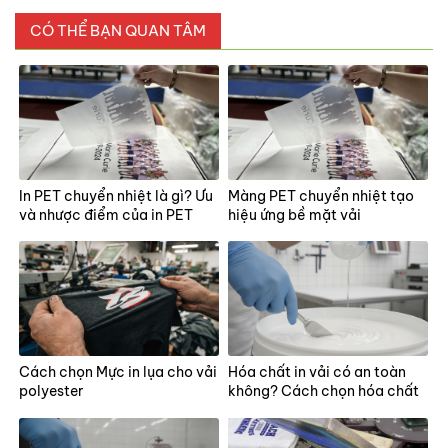
CÓ THỂ BẠN QUAN TÂM
In PET chuyển nhiệt là gì? Ưu
Màng PET chuyển nhiệt tạo
và nhược điểm của in PET
hiệu ứng bề mặt vải
Cách chọn Mực in lụa cho vải
Hóa chất in vải có an toàn
polyester
không? Cách chọn hóa chất
cho xưởng in