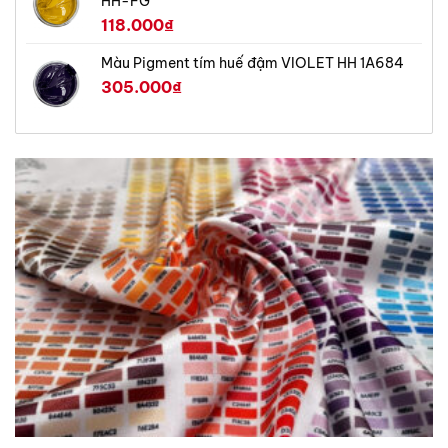
HH-FG
118.000
₫
Màu Pigment tím huế đậm VIOLET HH 1A684
305.000
₫