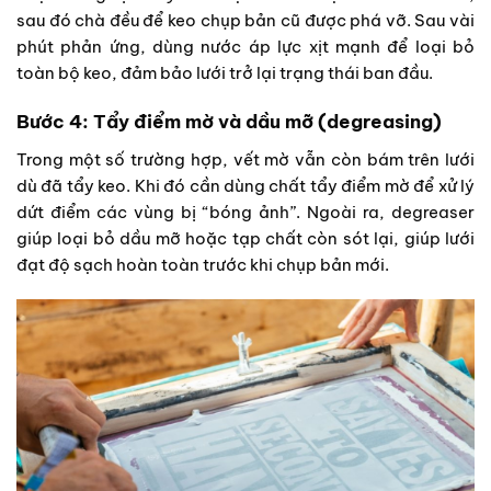
sau đó chà đều để keo chụp bản cũ được phá vỡ. Sau vài
phút phản ứng, dùng nước áp lực xịt mạnh để loại bỏ
toàn bộ keo, đảm bảo lưới trở lại trạng thái ban đầu.
Bước 4: Tẩy điểm mờ và dầu mỡ (degreasing)
Trong một số trường hợp, vết mờ vẫn còn bám trên lưới
dù đã tẩy keo. Khi đó cần dùng chất tẩy điểm mờ để xử lý
dứt điểm các vùng bị “bóng ảnh”. Ngoài ra, degreaser
giúp loại bỏ dầu mỡ hoặc tạp chất còn sót lại, giúp lưới
đạt độ sạch hoàn toàn trước khi chụp bản mới.