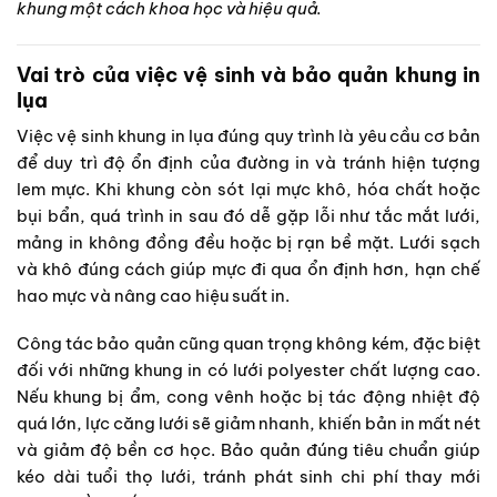
khung một cách khoa học và hiệu quả.
Vai trò của việc vệ sinh và bảo quản khung in
lụa
Việc vệ sinh khung in lụa đúng quy trình là yêu cầu cơ bản
để duy trì độ ổn định của đường in và tránh hiện tượng
lem mực. Khi khung còn sót lại mực khô, hóa chất hoặc
bụi bẩn, quá trình in sau đó dễ gặp lỗi như tắc mắt lưới,
mảng in không đồng đều hoặc bị rạn bề mặt. Lưới sạch
và khô đúng cách giúp mực đi qua ổn định hơn, hạn chế
hao mực và nâng cao hiệu suất in.
Công tác bảo quản cũng quan trọng không kém, đặc biệt
đối với những khung in có lưới polyester chất lượng cao.
Nếu khung bị ẩm, cong vênh hoặc bị tác động nhiệt độ
quá lớn, lực căng lưới sẽ giảm nhanh, khiến bản in mất nét
và giảm độ bền cơ học. Bảo quản đúng tiêu chuẩn giúp
kéo dài tuổi thọ lưới, tránh phát sinh chi phí thay mới