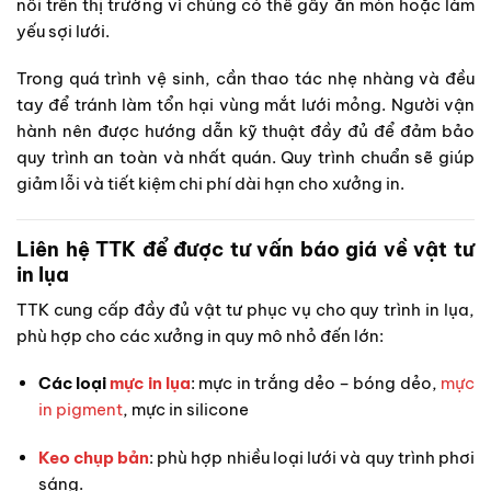
nổi trên thị trường vì chúng có thể gây ăn mòn hoặc làm
yếu sợi lưới.
Trong quá trình vệ sinh, cần thao tác nhẹ nhàng và đều
tay để tránh làm tổn hại vùng mắt lưới mỏng. Người vận
hành nên được hướng dẫn kỹ thuật đầy đủ để đảm bảo
quy trình an toàn và nhất quán. Quy trình chuẩn sẽ giúp
giảm lỗi và tiết kiệm chi phí dài hạn cho xưởng in.
Liên hệ TTK để được tư vấn báo giá về vật tư
in lụa
TTK cung cấp đầy đủ vật tư phục vụ cho quy trình in lụa,
phù hợp cho các xưởng in quy mô nhỏ đến lớn:
Các loại
mực in lụa
: mực in trắng dẻo – bóng dẻo,
mực
in pigment
, mực in silicone
Keo chụp bản
: phù hợp nhiều loại lưới và quy trình phơi
sáng.