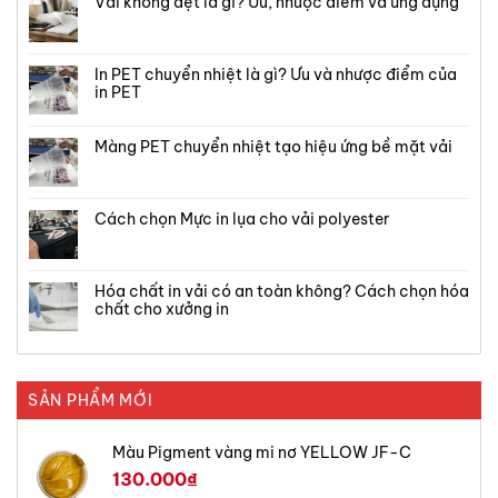
Vải không dệt là gì? Ưu, nhược điểm và ứng dụng
In PET chuyển nhiệt là gì? Ưu và nhược điểm của
in PET
Màng PET chuyển nhiệt tạo hiệu ứng bề mặt vải
Cách chọn Mực in lụa cho vải polyester
Hóa chất in vải có an toàn không? Cách chọn hóa
chất cho xưởng in
SẢN PHẨM MỚI
Màu Pigment vàng mi nơ YELLOW JF-C
130.000
₫