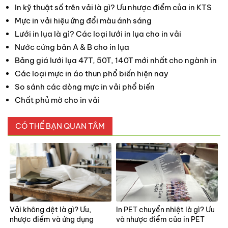
In kỹ thuật số trên vải là gì? Ưu nhược điểm của in KTS
Mực in vải hiệu ứng đổi màu ánh sáng
Lưới in lụa là gì? Các loại lưới in lụa cho in vải
Nước cứng bản A & B cho in lụa
Bảng giá lưới lụa 47T, 50T, 140T mới nhất cho ngành in
Các loại mực in áo thun phổ biến hiện nay
So sánh các dòng mực in vải phổ biến
Chất phủ mờ cho in vải
CÓ THỂ BẠN QUAN TÂM
Vải không dệt là gì? Ưu,
In PET chuyển nhiệt là gì? Ưu
nhược điểm và ứng dụng
và nhược điểm của in PET