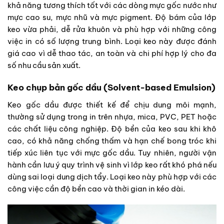
khả năng tương thích tốt với các dòng mực gốc nước như
mực cao su, mực nhũ và mực pigment. Độ bám của lớp
keo vừa phải, dễ rửa khuôn và phù hợp với những công
việc in có số lượng trung bình. Loại keo này được đánh
giá cao vì dễ thao tác, an toàn và chi phí hợp lý cho đa
số nhu cầu sản xuất.
Keo chụp bản gốc dầu (Solvent-based Emulsion)
Keo gốc dầu được thiết kế để chịu dung môi mạnh,
thường sử dụng trong in trên nhựa, mica, PVC, PET hoặc
các chất liệu công nghiệp. Độ bền của keo sau khi khô
cao, có khả năng chống thấm và hạn chế bong tróc khi
tiếp xúc liên tục với mực gốc dầu. Tuy nhiên, người vận
hành cần lưu ý quy trình vệ sinh vì lớp keo rất khó phá nếu
dùng sai loại dung dịch tẩy. Loại keo này phù hợp với các
công việc cần độ bền cao và thời gian in kéo dài.