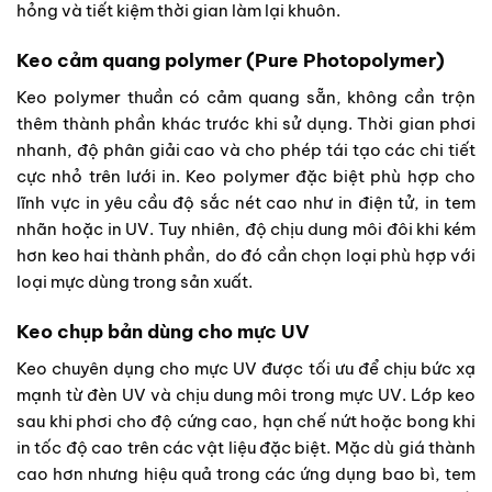
hỏng và tiết kiệm thời gian làm lại khuôn.
Keo cảm quang polymer (Pure Photopolymer)
Keo polymer thuần có cảm quang sẵn, không cần trộn
thêm thành phần khác trước khi sử dụng. Thời gian phơi
nhanh, độ phân giải cao và cho phép tái tạo các chi tiết
cực nhỏ trên lưới in. Keo polymer đặc biệt phù hợp cho
lĩnh vực in yêu cầu độ sắc nét cao như in điện tử, in tem
nhãn hoặc in UV. Tuy nhiên, độ chịu dung môi đôi khi kém
hơn keo hai thành phần, do đó cần chọn loại phù hợp với
loại mực dùng trong sản xuất.
Keo chụp bản dùng cho mực UV
Keo chuyên dụng cho mực UV được tối ưu để chịu bức xạ
mạnh từ đèn UV và chịu dung môi trong mực UV. Lớp keo
sau khi phơi cho độ cứng cao, hạn chế nứt hoặc bong khi
in tốc độ cao trên các vật liệu đặc biệt. Mặc dù giá thành
cao hơn nhưng hiệu quả trong các ứng dụng bao bì, tem