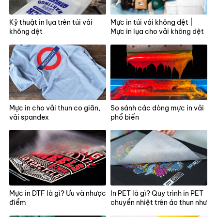
Kỹ thuật in lụa trên túi vải
Mực in túi vải không dệt |
không dệt
Mực in lụa cho vải không dệt
Mực in cho vải thun co giãn,
So sánh các dòng mực in vải
vải spandex
phổ biến
Mực in DTF là gì? Ưu và nhược
In PET là gì? Quy trình in PET
điểm
chuyển nhiệt trên áo thun như
thế nào?