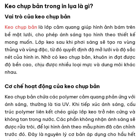
Keo chụp bản trong in lụa là gì?
Vai trò của keo chụp bản
Keo chụp bản
là lớp cảm quang giúp hình ảnh bám trên
bề mặt lưới, cho phép ánh sáng tạo hình theo thiết kế
mong muốn. Lớp keo sau khi phơi sáng sẽ tạo ra vùng
thủng và vùng đặc, từ đó quyết định độ mở lưới và độ sắc
nét của hình in. Nhờ có keo chụp bản, khuôn in đạt được
độ bền cao, chịu được nhiều loại mực và dung môi khác
nhau.
Cơ chế hoạt động của keo chụp bản
Keo chụp bản chứa các polymer cảm quang phản ứng với
ánh sáng, thường là tia UV. Khi tiếp xúc ánh sáng, cấu
trúc polymer liên kết chéo giúp lớp keo trở nên cứng và
không tan trong nước. Các phần không nhận ánh sáng sẽ
được rửa trôi, để lại hình ảnh theo mẫu phim đã căn chỉnh
trước đó. Đây là nguyên lý cơ bản áp dụng cho hầu hết