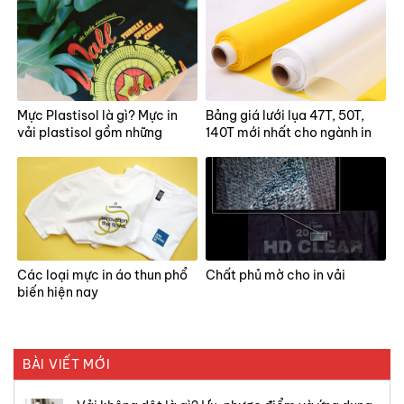
Mực Plastisol là gì? Mực in
Bảng giá lưới lụa 47T, 50T,
vải plastisol gồm những
140T mới nhất cho ngành in
thành phần nào?
Các loại mực in áo thun phổ
Chất phủ mờ cho in vải
biến hiện nay
BÀI VIẾT MỚI