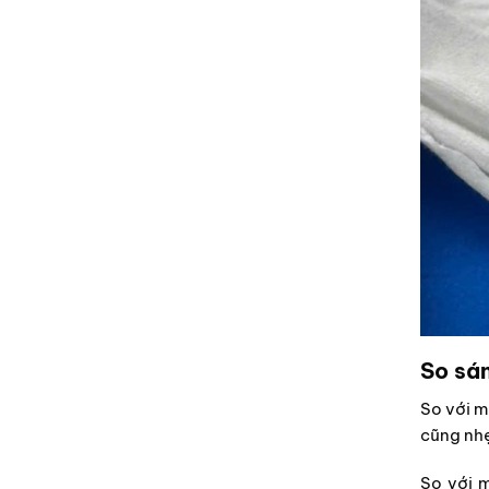
So sán
So với mự
cũng nhẹ
So với m