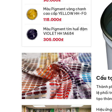
98.000
₫
Màu Pigment vàng chanh
cao cấp YELLOW HH-FG
118.000
₫
Màu Pigment tím huế đậm
VIOLET HH 1A684
305.000
₫
Cấu tạ
Thành ph
lệ phối 
tạo thàn
Hiệu ứng