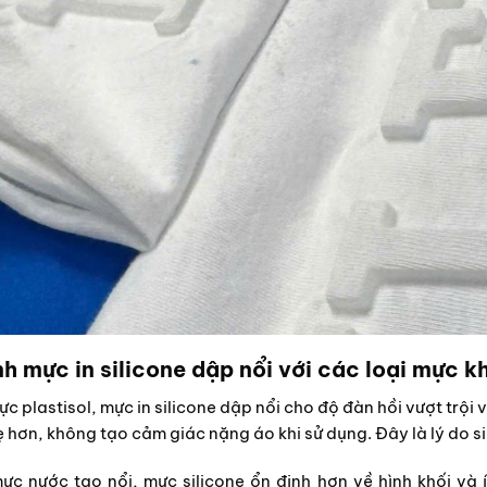
h mực in silicone dập nổi với các loại mực k
c plastisol, mực in silicone dập nổi cho độ đàn hồi vượt trội và
 hơn, không tạo cảm giác nặng áo khi sử dụng. Đây là lý do si
ực nước tạo nổi, mực silicone ổn định hơn về hình khối và 