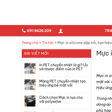
Skip
to
content
091 8428 209
TRA
Trang chủ
»
Tin tức
»
Mực in silicone dập nổi, tạo hiệu
Mực i
BÀI VIẾT MỚI
In PET chuyển nhiệt là gì? Ưu
và nhược điểm của in PET
Mực in s
Màng PET chuyển nhiệt tạo
mặt vải.
hiệu ứng bề mặt vải
Hiệu ứng
Cách chọn Mực in lụa cho
Trong nh
vải polyester
dòng áo 
phù hợp 