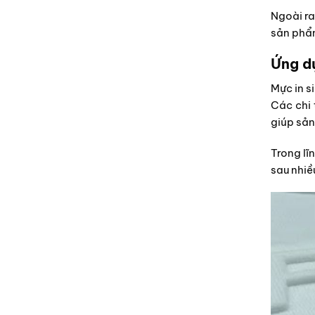
Ngoài ra
sản phẩm
Ứng d
Mực in s
Các chi 
giúp sản
Trong lĩ
sau nhiề