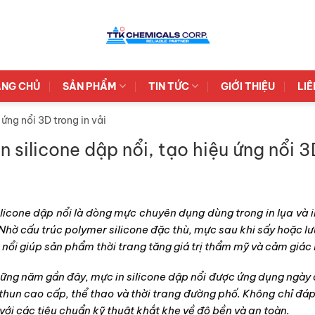
NG CHỦ
SẢN PHẨM
TIN TỨC
GIỚI THIỆU
LIÊ
 ứng nổi 3D trong in vải
n silicone dập nổi, tạo hiệu ứng nổi 3
ilicone dập nổi là dòng mực chuyên dụng dùng trong in lụa và i
 Nhờ cấu trúc polymer silicone đặc thù, mực sau khi sấy hoặc l
 nổi giúp sản phẩm thời trang tăng giá trị thẩm mỹ và cảm giác
ững năm gần đây, mực in silicone dập nổi được ứng dụng ngày 
thun cao cấp, thể thao và thời trang đường phố. Không chỉ đáp 
với các tiêu chuẩn kỹ thuật khắt khe về độ bền và an toàn.