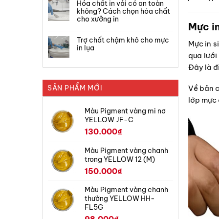
Hóa chất in vải có an toàn
không? Cách chọn hóa chất
cho xưởng in
Mực in
Trợ chất chậm khô cho mực
Mực in s
in lụa
qua lưới
Đây là đ
SẢN PHẨM MỚI
Về bản 
lớp mực 
Màu Pigment vàng mi nơ
YELLOW JF-C
130.000
₫
Màu Pigment vàng chanh
trong YELLOW 12 (M)
150.000
₫
Màu Pigment vàng chanh
thường YELLOW HH-
FL5G