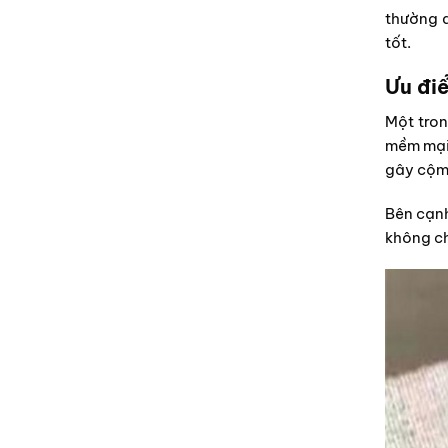
thường d
tốt.
Ưu điể
Một tron
mềm mại 
gây cộm 
Bên cạnh
không ch