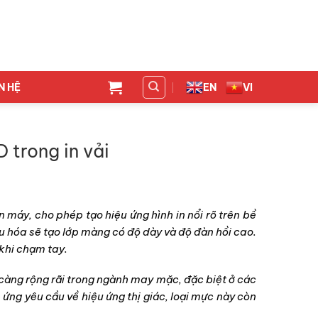
N HỆ
EN
VI
D trong in vải
n máy, cho phép tạo hiệu ứng hình in nổi rõ trên bề
ưu hóa sẽ tạo lớp màng có độ dày và độ đàn hồi cao.
 khi chạm tay.
càng rộng rãi trong ngành may mặc, đặc biệt ở các
ứng yêu cầu về hiệu ứng thị giác, loại mực này còn