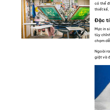
có thể đ
thiết kế,
Đặc tí
Mực in s
tùy chỉn
chạm dễ 
Ngoài ra
giặt và 