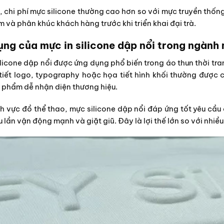
, chi phí mực silicone thường cao hơn so với mực truyền thốn
 và phân khúc khách hàng trước khi triển khai đại trà.
ụng của mực in silicone dập nổi trong ngàn
ilicone dập nổi được ứng dụng phổ biến trong áo thun thời tran
tiết logo, typography hoặc họa tiết hình khối thường được 
 phẩm dễ nhận diện thương hiệu.
nh vực đồ thể thao, mực silicone dập nổi đáp ứng tốt yêu cầu 
u lần vận động mạnh và giặt giũ. Đây là lợi thế lớn so với nhiề