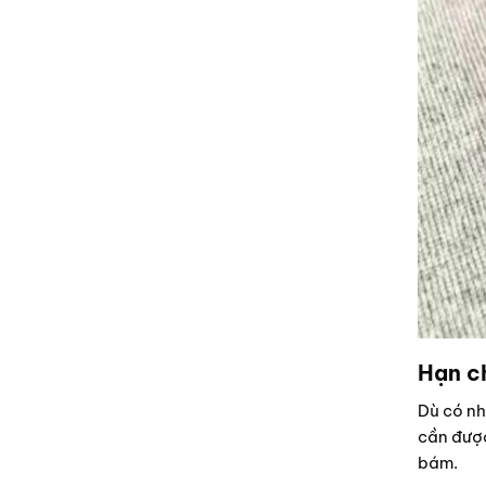
Hạn ch
Dù có nhi
cần được
bám.